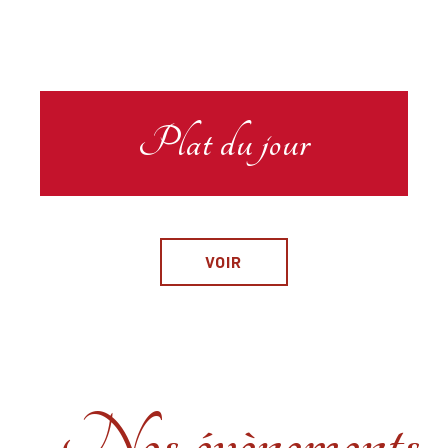
Plat du jour
VOIR
Nos évènements
Suggestions de la semaine