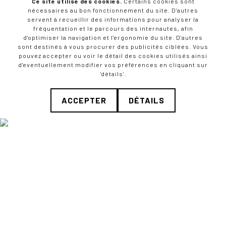
Ce site utilise des cookies.
Certains cookies sont
Anniversaire
nécessaires au bon fonctionnement du site. D'autres
servent à recueillir des informations pour analyser la
fréquentation et le parcours des internautes, afin
d'optimiser la navigation et l'ergonomie du site. D'autres
sont destinés à vous procurer des publicités ciblées. Vous
pouvez accepter ou voir le détail des cookies utilisés ainsi
d'eventuellement modifier vos préférences en cliquant sur
VOIR
'détails'.
ACCEPTER
DÉTAILS
Horaires du relais Poste :
lundi, mardi, mercredi, vendredi de 9h à 11h30
vendredi, samedi de 18h à 20h