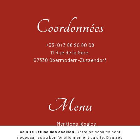
Coordonnées
+33 (0) 3 88 90 80 08
11 Rue de la Gare,
67330 Obermodern-Zutzendorf
Menu
Mentions légales
Conditions générales de Vente
Ce site utilise des cookies.
Certains cookies sont
nécessaires au bon fonctionnement du site. D'autres
RGPD