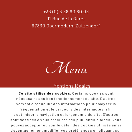
+33 (0) 3 88 90 80 08
11 Rue de la Gare,
67330 Obermodern-Zutzendorf
Menu
Mentions légales
Conditions générales de Vente
Ce site utilise des cookies.
Certains cookies sont
nécessaires au bon fonctionnement du site. D'autres
RGPD
servent à recueillir des informations pour analyser la
Avis / Témoignages
fréquentation et le parcours des internautes, afin
Plan du site
d'optimiser la navigation et l'ergonomie du site. D'autres
sont destinés à vous procurer des publicités ciblées. Vous
pouvez accepter ou voir le détail des cookies utilisés ainsi
d'eventuellement modifier vos préférences en cliquant sur